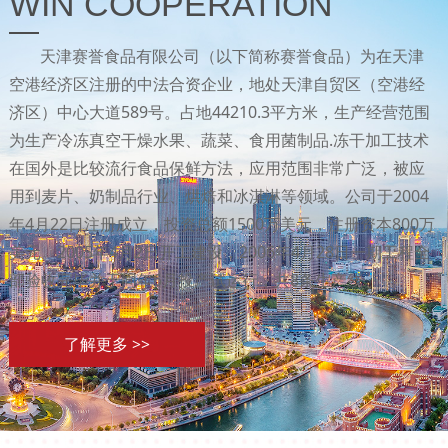
WIN COOPERATION
天津赛誉食品有限公司（以下简称赛誉食品）为在天津
空港经济区注册的中法合资企业，地处天津自贸区（空港经
济区）中心大道589号。占地44210.3平方米，生产经营范围
为生产冷冻真空干燥水果、蔬菜、食用菌制品.冻干加工技术
在国外是比较流行食品保鲜方法，应用范围非常广泛，被应
用到麦片、奶制品行业、烘焙和冰淇淋等领域。公司于2004
年4月22日注册成立，投资总额1500万美元，注册资本800万
美元。2005年4月2日开工建设，2006年4月28日一期工程全
部验收完毕并于同年6月投产试运行，共8条生产线。
了解更多 >>