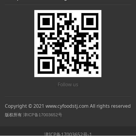
Follow us
Copyright © 2021 www.cyfoodstj.com All rights reserved
版权所有
津ICP备17003652号
津ICP备17003652号-1