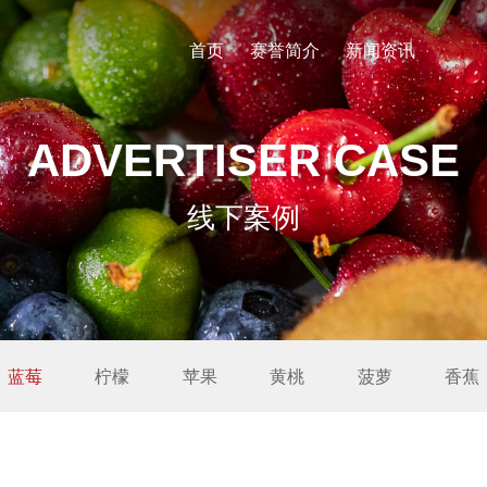
首页
赛誉简介
新闻资讯
产品
ADVERTISER CASE
线下案例
蓝莓
柠檬
苹果
黄桃
菠萝
香蕉